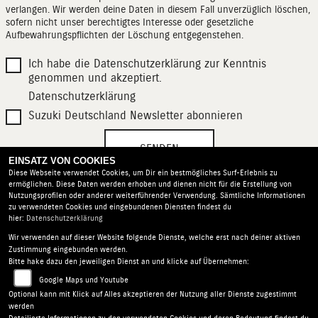
verlangen. Wir werden deine Daten in diesem Fall unverzüglich löschen,
sofern nicht unser berechtigtes Interesse oder gesetzliche
Aufbewahrungspflichten der Löschung entgegenstehen.
Ich habe die Datenschutzerklärung zur Kenntnis
genommen und akzeptiert.
Datenschutzerklärung
Suzuki Deutschland Newsletter abonnieren
SENDEN
EINSATZ VON COOKIES
Diese Webseite verwendet Cookies, um Dir ein bestmögliches Surf-Erlebnis zu
ermöglichen. Diese Daten werden erhoben und dienen nicht für die Erstellung von
Nutzungsprofilen oder anderer weiterführender Verwendung. Sämtliche Informationen
zu verwendeten Cookies und eingebundenen Diensten findest du
hier:
Datenschutzerklärung
Wir verwenden auf dieser Website folgende Dienste, welche erst nach deiner aktiven
Motorrad Center Nord |
Hackelkamp 4 | 38667 Bad
Zustimmung eingebunden werden.
Harzburg | Deutschland
Bitte hake dazu den jeweiligen Dienst an und klicke auf Übernehmen:
AGB
|
Impressum
|
Datenschutz
|
Disclaimer
|
Google Maps und Youtube
Barrierefreiheit
|
Batterieverordnung
Optional kann mit Klick auf Alles akzeptieren der Nutzung aller Dienste zugestimmt
werden